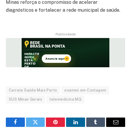
Minas reforça o compromisso de acelerar
diagnósticos e fortalecer a rede municipal de saúde.
Publicidade
Carreta Saúde Mais Perto
exames em Contagem
SUS Minas Gerais
telemedicina MG
Facebook
Twitter
Pinterest
LinkedIn
Tumblr
Email