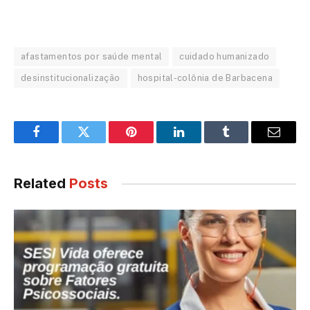
afastamentos por saúde mental
cuidado humanizado
desinstitucionalização
hospital-colônia de Barbacena
Facebook
Twitter
Pinterest
LinkedIn
Tumblr
Email
Related
Posts