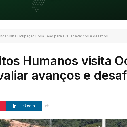
os visita Ocupação Rosa Leão para avaliar avanços e desafios
itos Humanos visita 
aliar avanços e desaf
LinkedIn