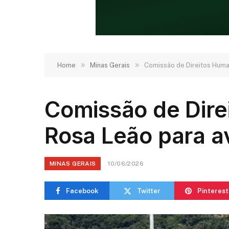
»
»
Home
Minas Gerais
Comissão de Direitos Human
Comissão de Dire
Rosa Leão para av
MINAS GERAIS
10/06/2026
Facebook
Twitter
Pinterest