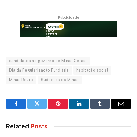
Publicidade
candidatos ao governo de Minas Gerais
Dia da Regularização Fundiária
habitação social
Minas Reurb
Sudoeste de Minas
Facebook
Twitter
Pinterest
LinkedIn
Tumblr
Email
Related
Posts