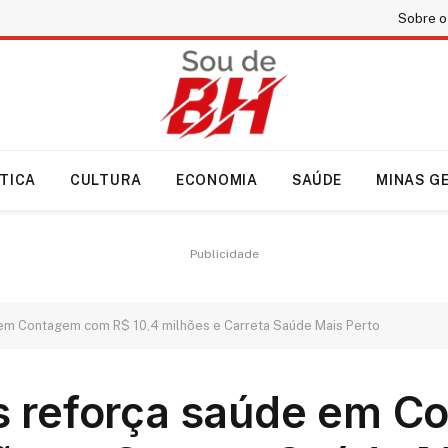
Sobre o
ÍTICA
CULTURA
ECONOMIA
SAÚDE
MINAS G
Publicidade
em Contagem com R$ 10,4 milhões e Carreta Saúde Mais Perto
s reforça saúde em C