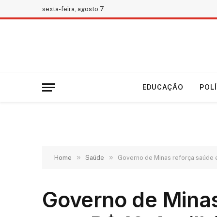
sexta-feira, agosto 7
EDUCAÇÃO
POL
»
»
Home
Saúde
Governo de Minas reforça saúde 
Governo de Mina